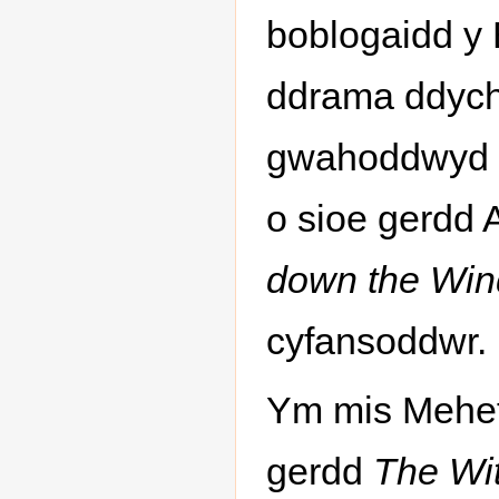
boblogaidd y 
ddrama ddychm
gwahoddwyd i
o sioe gerdd
down the Win
cyfansoddwr.
Ym mis Mehefi
gerdd
The Wit