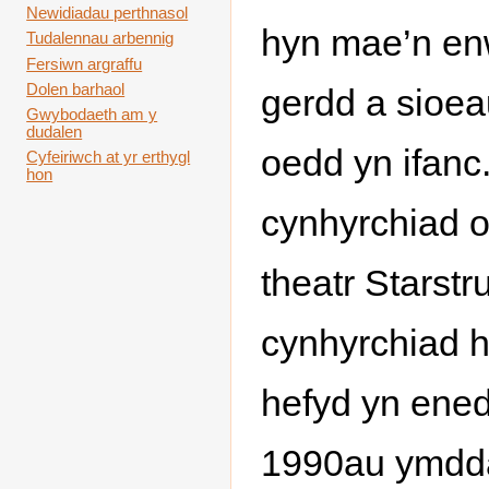
Newidiadau perthnasol
hyn mae’n en
Tudalennau arbennig
Fersiwn argraffu
Dolen barhaol
gerdd a sioe
Gwybodaeth am y
dudalen
oedd yn ifanc
Cyfeiriwch at yr erthygl
hon
cynhyrchiad o
theatr Starst
cynhyrchiad 
hefyd yn ened
1990au ymdd