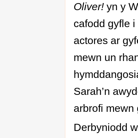
Oliver!
yn y We
cafodd gyfle 
actores ar gy
mewn un rhan a
hymddangosia
Sarah’n awyd
arbrofi mewn
Derbyniodd w