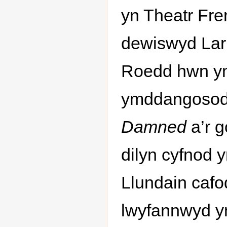
yn Theatr Fre
dewiswyd Lark
Roedd hwn yn 
ymddangosodd
Damned
a’r 
dilyn cyfnod 
Llundain cafo
lwyfannwyd y