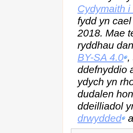
Cydymaith i
fydd yn cael
2018. Mae t
ryddhau da
BY-SA 4.0
,
ddefnyddio 
ydych yn rho
dudalen hon
ddeilliadol 
drwydded
a