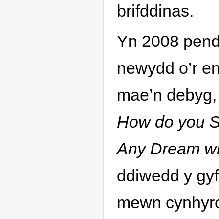
brifddinas.
Yn 2008 pend
newydd o’r 
mae’n debyg, 
How do you S
Any Dream wi
ddiwedd y gy
mewn cynhyrc