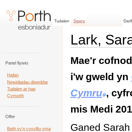
Tudalen
Sgwrs
Darl
Lark, Sar
Neidio i:
llywio
,
chwilio
Mae'r cofno
Panel llywio
i'w gweld yn
Hafan
Newidiadau diweddar
Tudalen ar hap
Cymru
, cyf
Cymorth
mis Medi 201
Offer
Ganed Sarah 
Beth sy'n cysylltu yma