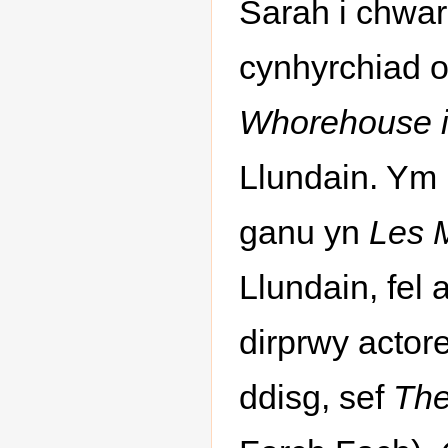
Sarah i chwa
cynhyrchiad o
Whorehouse i
Llundain. Ym
ganu yn
Les 
Llundain, fel 
dirprwy actor
ddisg, sef
The