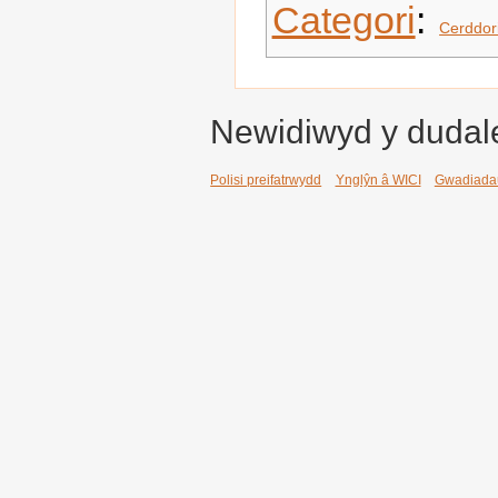
Categori
:
Cerddor
Newidiwyd y dudale
Polisi preifatrwydd
Ynglŷn â WICI
Gwadiada