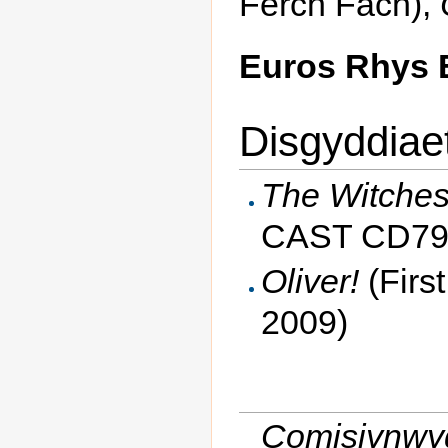
Ferch Fach),
Euros Rhys 
Disgyddiae
The Witches
CAST CD79,
Oliver!
(Firs
2009)
Comisiynwyd