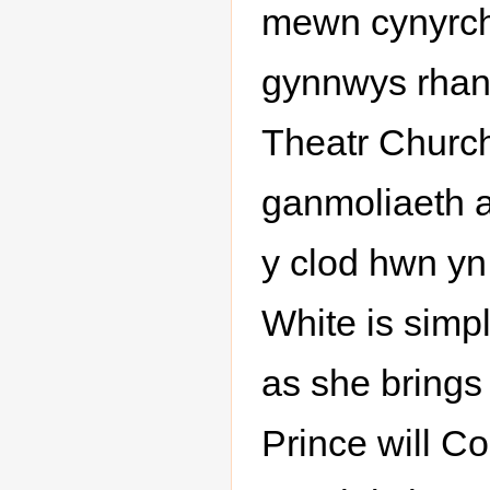
mewn cynyrch
gynnwys rhan
Theatr Church
ganmoliaeth 
y clod hwn y
White is simpl
as she brings
Prince will 