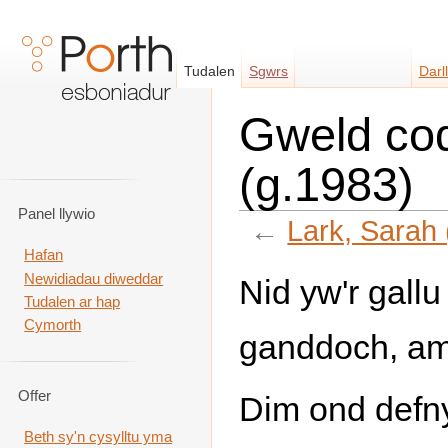
Tudalen
Sgwrs
Darl
Gweld cod
(g.1983)
Panel llywio
←
Lark, Sarah 
Hafan
Neidio i:
llywio
,
chwilio
Newidiadau diweddar
Nid yw'r gall
Tudalen ar hap
Cymorth
ganddoch, am
Offer
Dim ond defny
Beth sy'n cysylltu yma