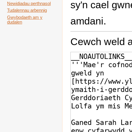
sy'n cael gwn
Newidiadau perthnasol
Tudalennau arbennig
Gwybodaeth am y
amdani.
dudalen
Cewch weld a