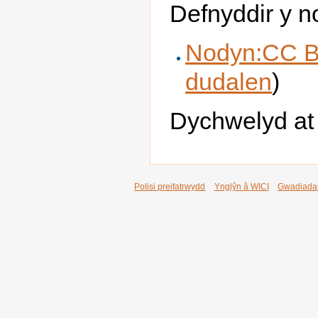
Defnyddir y n
Nodyn:CC B
dudalen
)
Dychwelyd a
Polisi preifatrwydd
Ynglŷn â WICI
Gwadiada