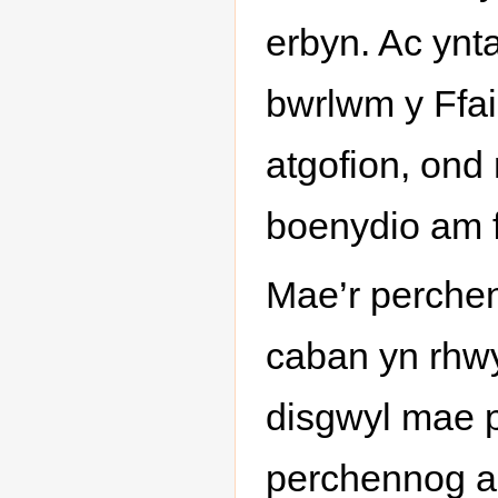
erbyn. Ac ynt
bwrlwm y Ffair
atgofion, ond 
boenydio am f
Mae’r perchen
caban yn rhwys
disgwyl mae pe
perchennog a’r