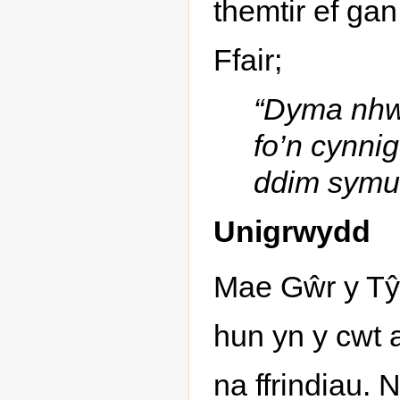
themtir ef gan
Ffair;
“Dyma nhw 
fo’n cynnig
ddim symud 
Unigrwydd
Mae Gŵr y Tŷ 
hun yn y cwt 
na ffrindiau.