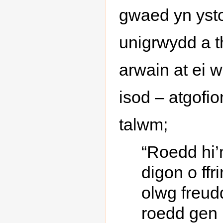
gwaed yn ysto
unigrwydd a t
arwain at ei 
isod – atgofi
talwm;
“Roedd hi’
digon o ffr
olwg freud
roedd gen i