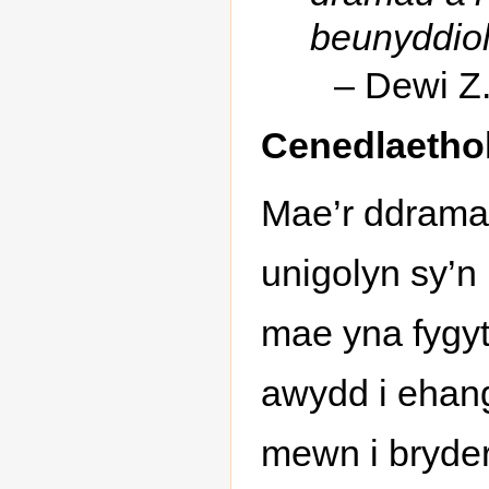
beunyddiol
– Dewi Z.
Cenedlaetho
Mae’r ddrama 
unigolyn sy’n
mae yna fygyt
awydd i ehangu
mewn i bryder