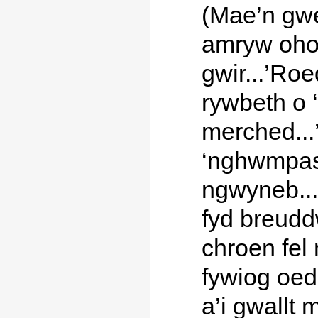
(Mae’n gwen
amryw oho
gwir...’Ro
rywbeth o 
merched...
‘nghwmpas 
ngwyneb...
fyd breuddw
chroen fel
fywiog oedd
a’i gwallt