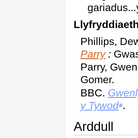
gariadus..
Llyfryddiaet
Phillips, De
Parry
:
Gwas
Parry, Gwen
Gomer.
BBC.
Gwenly
y Tywod
.
Arddull