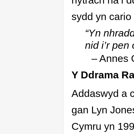
hytrach na’i d
sydd yn cario
“Yn nhrad
nid i’r pen 
– Annes 
Y Ddrama Ra
Addaswyd a c
gan Lyn Jones
Cymru yn 1999