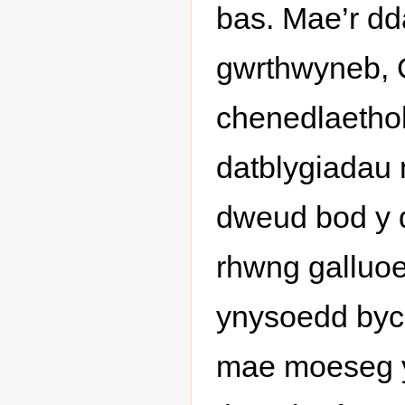
bas. Mae’r dd
gwrthwyneb, 
chenedlaethol
datblygiadau 
dweud bod y 
rhwng galluo
ynysoedd bych
mae moeseg yn