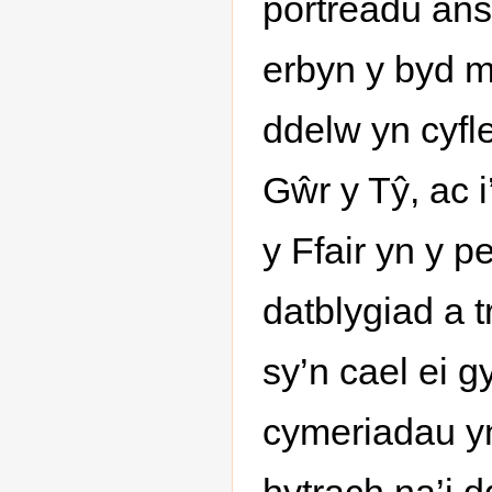
portreadu ans
erbyn y byd m
ddelw yn cyfl
Gŵr y Tŷ, ac
y Ffair yn y pe
datblygiad a 
sy’n cael ei gy
cymeriadau yn