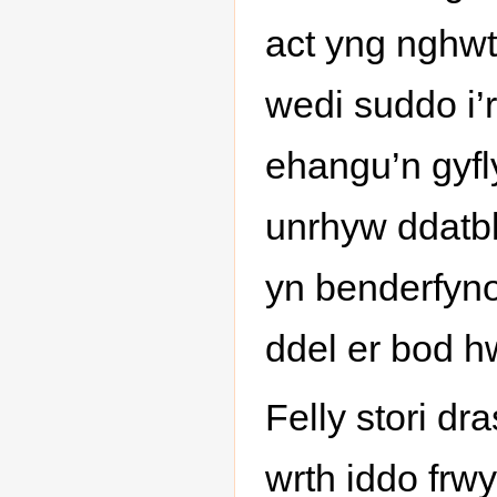
act yng nghwt
wedi suddo i’r
ehangu’n gyfl
unrhyw ddatb
yn benderfyno
ddel er bod h
Felly stori d
wrth iddo frw