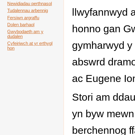
Newidiadau perthnasol
llwyfannwyd a
Tudalennau arbennig
Fersiwn argraffu
Dolen barhaol
honno gan Gw
Gwybodaeth am y
dudalen
gymharwyd y 
Cyfeiriwch at yr erthygl
hon
abswrd dramod
ac Eugene Io
Stori am dda
yn byw mewn cw
berchennog ffa