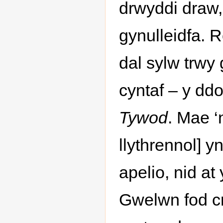
drwyddi draw,
gynulleidfa. 
dal sylw trwy
cyntaf – y ddo
Tywod
. Mae ‘
llythrennol] 
apelio, nid a
Gwelwn fod c