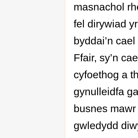
masnachol rh
fel dirywiad y
byddai’n cael 
Ffair, sy’n ca
cyfoethog a th
gynulleidfa g
busnes mawr 
gwledydd diw