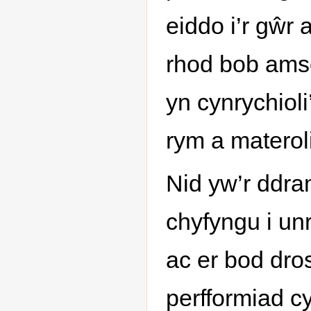
eiddo i’r gŵr 
rhod bob amse
yn cynrychiol
rym a materol
Nid yw’r ddr
chyfyngu i un
ac er bod dro
perfformiad c