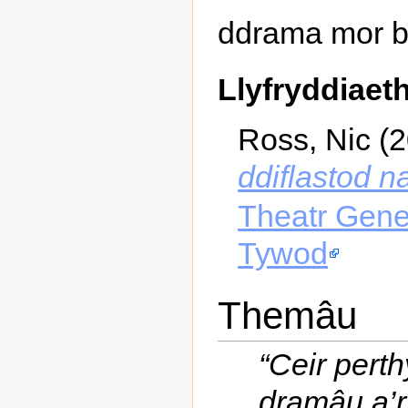
ddrama mor be
Llyfryddiaet
Ross, Nic (
ddiflastod 
Theatr Gene
Tywod
Themâu
“Ceir pert
dramâu a’r