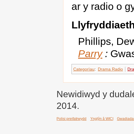
ar y radio o 
Llyfryddiaet
Phillips, De
Parry
:
Gwas
Categorïau
:
Drama Radio
Dr
Newidiwyd y dudale
2014.
Polisi preifatrwydd
Ynglŷn â WICI
Gwadiada