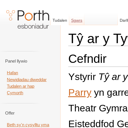
Tudalen
Sgwrs
Darl
Tŷ ar y T
Neidio i:
llywio
,
chwilio
Cefndir
Panel llywio
Hafan
Ystyrir
Tŷ ar 
Newidiadau diweddar
Tudalen ar hap
Parry
yn garre
Cymorth
Theatr Gymra
Offer
Eisteddfod Ge
Beth sy'n cysylltu yma