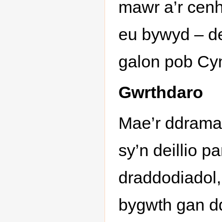
mawr a’r cen
eu bywyd – de
galon pob Cy
Gwrthdaro
Mae’r ddrama 
sy’n deillio p
draddodiadol, 
bygwth gan d