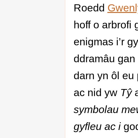
Roedd
Gwenl
hoff o arbrofi
enigmas i’r gy
ddramâu gan a
darn yn ôl eu
ac nid yw
Tŷ
a
symbolau mewn
gyfleu ac i
god