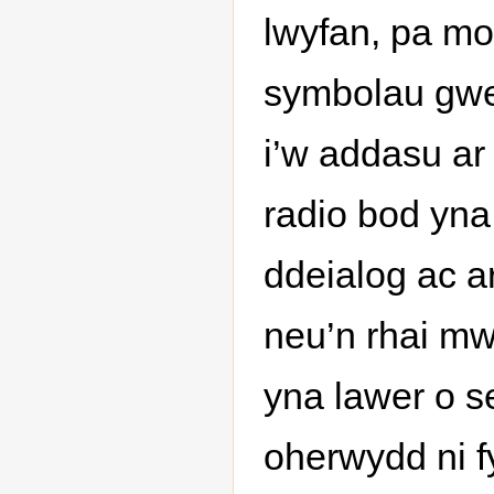
lwyfan, pa m
symbolau gwel
i’w addasu ar 
radio bod yna
ddeialog ac a
neu’n rhai mw
yna lawer o s
oherwydd ni fy