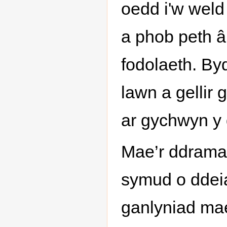
oedd i'w weld
a phob peth â
fodolaeth. By
lawn a gellir 
ar gychwyn y
Mae’r ddrama 
symud o ddeia
ganlyniad ma