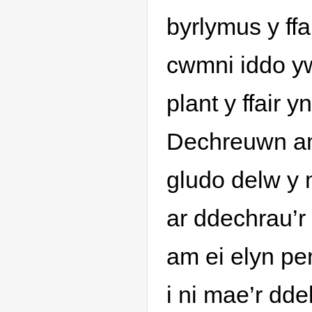
byrlymus y ffa
cwmni iddo yw
plant y ffair 
Dechreuwn ama
gludo delw y m
ar ddechrau’r
am ei elyn pe
i ni mae’r dde