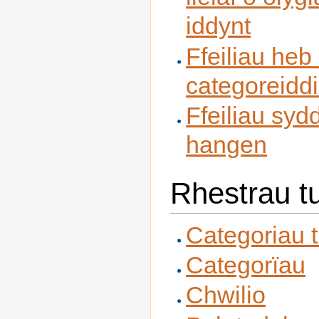
iddynt
Ffeiliau heb
categoreidd
Ffeiliau syd
hangen
Rhestrau t
Categoriau t
Categorïau
Chwilio