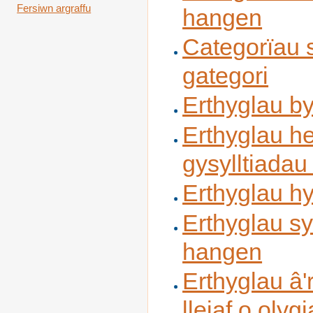
Fersiwn argraffu
hangen
Categorïau 
gategori
Erthyglau by
Erthyglau h
gysylltiadau
Erthyglau h
Erthyglau s
hangen
Erthyglau â'r
lleiaf o olyg