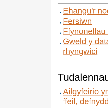
Ehangu'r n
Fersiwn
Ffynonellau 
Gweld y dat
rhyngwici
Tudalennau 
Ailgyfeirio 
ffeil, defnyd