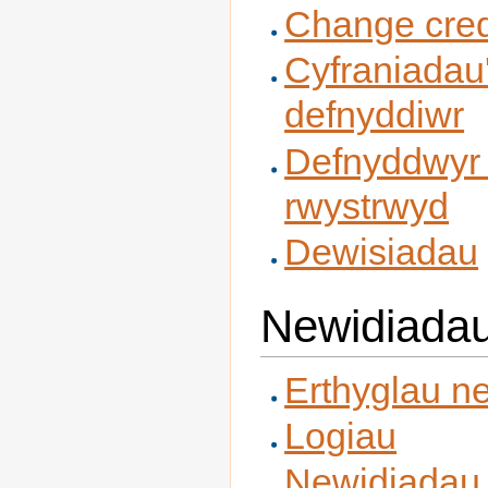
Change cred
Cyfraniadau'
defnyddiwr
Defnyddwyr
rwystrwyd
Dewisiadau
Newidiadau
Erthyglau n
Logiau
Newidiadau