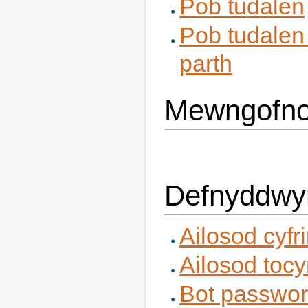
Pob tudalen
Pob tudalen 
parth
Mewngofnodi
Defnyddwyr
Ailosod cyfri
Ailosod toc
Bot passwo