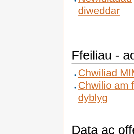
diweddar
Ffeiliau - 
Chwiliad M
Chwilio am f
dyblyg
Data ac off