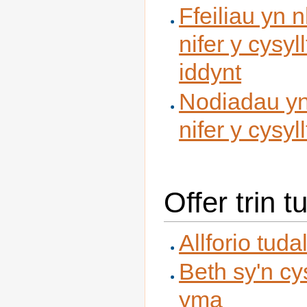
Ffeiliau yn 
nifer y cysyl
iddynt
Nodiadau yn
nifer y cysyl
Offer trin 
Allforio tud
Beth sy'n cy
yma