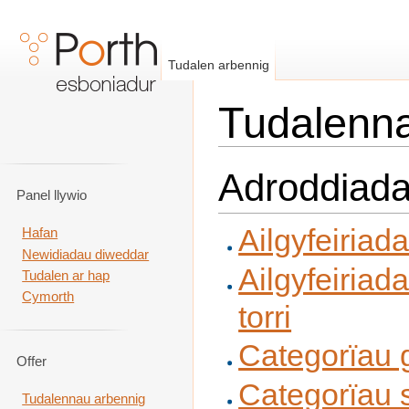
Tudalen arbennig
Tudalenna
Neidio i:
llywio
,
chwilio
Adroddiada
Panel llywio
Ailgyfeiriad
Hafan
Newidiadau diweddar
Ailgyfeiriad
Tudalen ar hap
Cymorth
torri
Categorïau
Offer
Categorïau 
Tudalennau arbennig