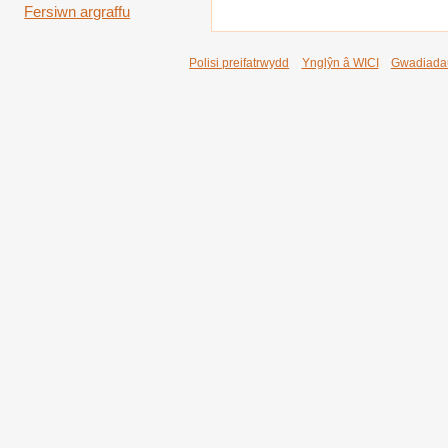
Fersiwn argraffu
Polisi preifatrwydd
Ynglŷn â WICI
Gwadiada