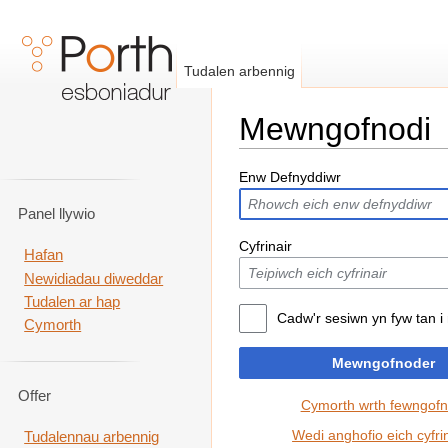
Tudalen arbennig
Mewngofnodi
Neidio i:
llywio
,
chwilio
Enw Defnyddiwr
Panel llywio
Cyfrinair
Hafan
Newidiadau diweddar
Tudalen ar hap
Cadw'r sesiwn yn fyw tan i 
Cymorth
Mewngofnoder
Offer
Cymorth wrth fewngofn
Wedi anghofio eich cyfri
Tudalennau arbennig