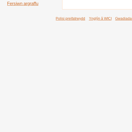
Fersiwn argraffu
Polisi preifatrwydd
Ynglŷn â WICI
Gwadiada