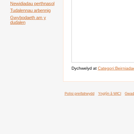
Newidiadau perthnasol
Tudalennau arbennig
Gwybodaeth am y
dudalen
Dychwelyd at
Categori:Beirniada
Polisi preifatrwydd
Ynglŷn â WICI
Gwad