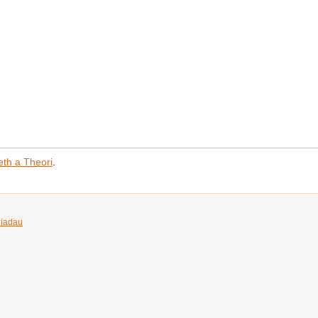
eth a Theori
.
iadau