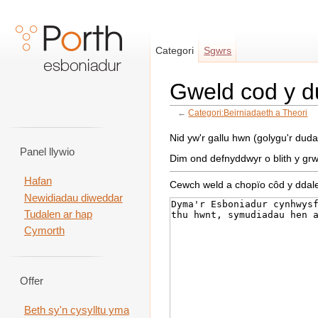
Categori
Sgwrs
Gweld cod y d
←
Categori:Beirniadaeth a Theori
Neidio i:
llywio
,
chwilio
Nid yw'r gallu hwn (golygu'r du
Panel llywio
Dim ond defnyddwyr o blith y gr
Hafan
Cewch weld a chopïo côd y ddal
Newidiadau diweddar
Tudalen ar hap
Cymorth
Offer
Beth sy'n cysylltu yma