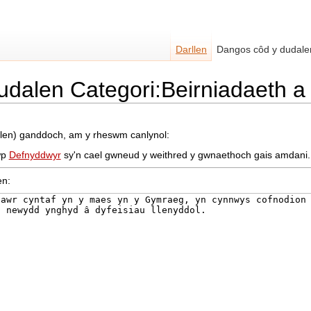
Darllen
Dangos côd y dudale
udalen Categori:Beirniadaeth a
dalen) ganddoch, am y rheswm canlynol:
wp
Defnyddwyr
sy'n cael gwneud y weithred y gwnaethoch gais amdani.
en: