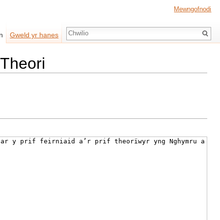
Mewngofnodi
Chwilio
n
Gweld yr hanes
 Theori