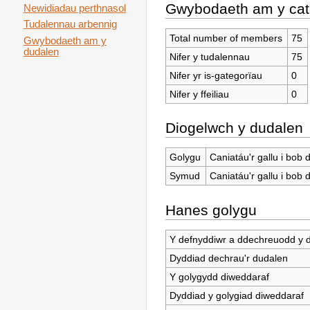
Gwybodaeth am y cat
Newidiadau perthnasol
Tudalennau arbennig
Total number of members
75
Gwybodaeth am y
dudalen
Nifer y tudalennau
75
Nifer yr is-gategorïau
0
Nifer y ffeiliau
0
Diogelwch y dudalen
Golygu
Caniatáu'r gallu i bob
Symud
Caniatáu'r gallu i bob
Hanes golygu
Y defnyddiwr a ddechreuodd y 
Dyddiad dechrau'r dudalen
Y golygydd diweddaraf
Dyddiad y golygiad diweddaraf