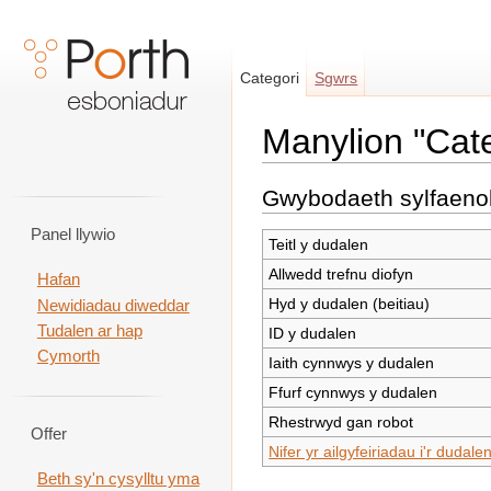
Categori
Sgwrs
Manylion "Cat
Neidio i:
llywio
,
chwilio
Gwybodaeth sylfaeno
Panel llywio
Teitl y dudalen
Allwedd trefnu diofyn
Hafan
Hyd y dudalen (beitiau)
Newidiadau diweddar
Tudalen ar hap
ID y dudalen
Cymorth
Iaith cynnwys y dudalen
Ffurf cynnwys y dudalen
Rhestrwyd gan robot
Offer
Nifer yr ailgyfeiriadau i'r dudale
Beth sy'n cysylltu yma