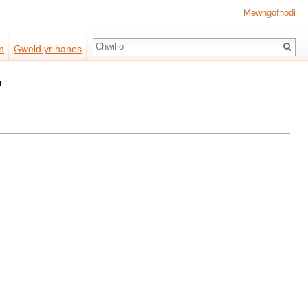
Mewngofnodi
Chwilio
n
Gweld yr hanes
"