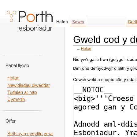
Hafan
Sgwrs
Darl
Gweld cod y d
←
Hafan
Neidio i:
llywio
,
chwilio
Nid yw'r gallu hwn (golygu'r du
Panel llywio
Dim ond defnyddwyr o blith y gr
Hafan
Cewch weld a chopïo côd y ddal
Newidiadau diweddar
Tudalen ar hap
Cymorth
Offer
Beth sy'n cysylltu yma