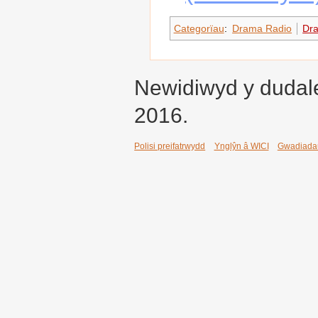
Categorïau
:
Drama Radio
Dr
Newidiwyd y dudale
2016.
Polisi preifatrwydd
Ynglŷn â WICI
Gwadiada