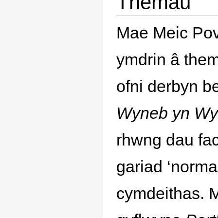
Themâu
Mae Meic Pov
ymdrin â them
ofni derbyn b
Wyneb yn Wy
rhwng dau fa
gariad ‘norma
cymdeithas. M