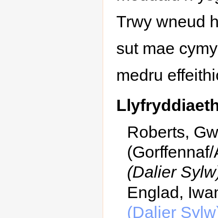
Trwy wneud hy
sut mae cymys
medru effeith
Llyfryddiaet
Roberts, G
(Gorffennaf
(Dalier Sylw)
Englad, Iwa
(Dalier Sylw