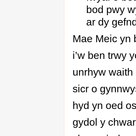
bod pwy wyt
ar dy gefnd
Mae Meic yn ba
i’w ben trwy
unrhyw waith 
sicr o gynnwy
hyd yn oed os
gydol y chwara