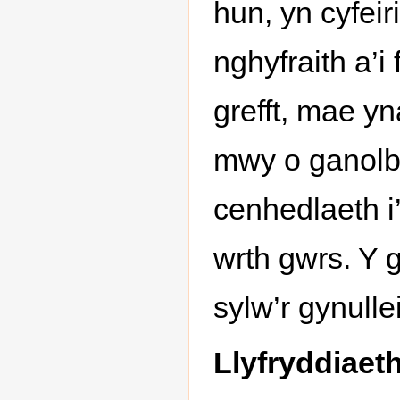
hun, yn cyfeir
nghyfraith a’
grefft, mae y
mwy o ganolbw
cenhedlaeth i’
wrth gwrs. Y 
sylw’r gynulle
Llyfryddiaet