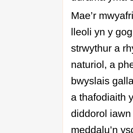
Mae’r mwyafr
lleoli yn y go
strwythur a rh
naturiol, a phe
bwyslais gall
a thafodiaith 
diddorol iawn
meddalu’n ysg