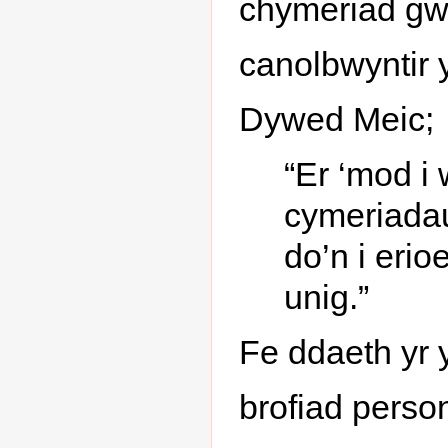
chymeriad gw
canolbwyntir y
Dywed Meic;
“Er ‘mod i
cymeriadau
do’n i eri
unig.”
Fe ddaeth yr 
brofiad person