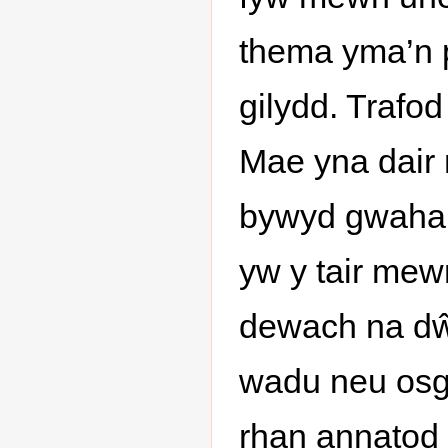
thema yma’n p
gilydd. Trafo
Mae yna dair 
bywyd gwahan
yw y tair me
dewach na dŵr
wadu neu osgo
rhan annatod o