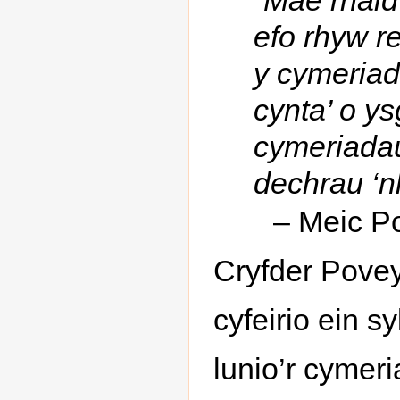
efo rhyw re
y cymeriad
cynta’ o ys
cymeriadau
dechrau ‘n
– Meic P
Cryfder Povey
cyfeirio ein s
lunio’r cymer