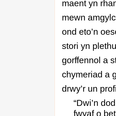
maent yn rhan
mewn amgylch
ond eto’n oes
stori yn pleth
gorffennol a st
chymeriad a g
drwy’r un pro
“Dwi’n dod 
fwyaf o bet