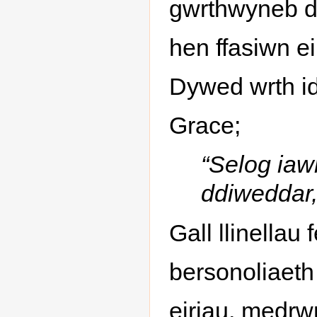
gwrthwyneb de
hen ffasiwn e
Dywed wrth id
Grace;
“Selog iaw
ddiweddar,
Gall llinella
bersonoliaeth
eiriau, medrw