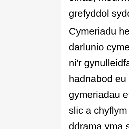
grefyddol syd
Cymeriadu he
darlunio cyme
ni'r gynulleid
hadnabod eu h
gymeriadau ef
slic a chyflym 
ddrama yma sy