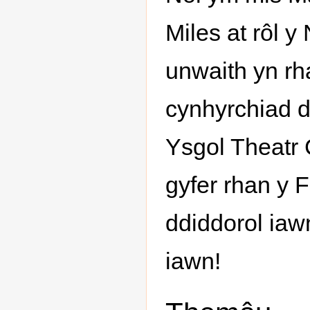
Miles at rôl y
unwaith yn rh
cynhyrchiad d
Ysgol Theatr 
gyfer rhan y 
ddiddorol iaw
iawn!