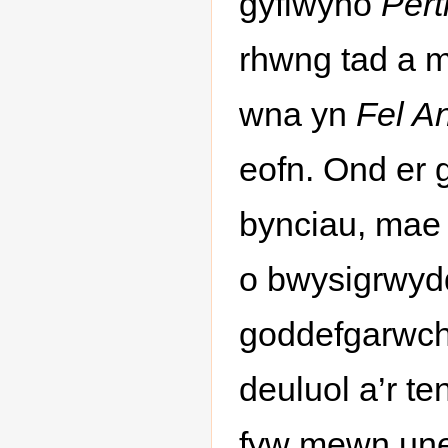
gyflwyno
Pert
rhwng tad a m
wna yn
Fel An
eofn. Ond er 
bynciau, mae
o bwysigrwydd
goddefgarwch
deuluol a’r te
fyw mewn uned