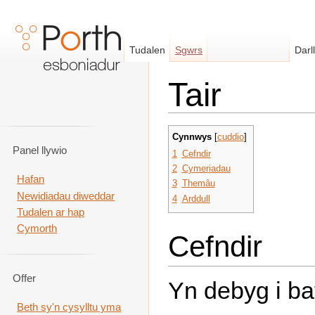
Tudalen
Sgwrs
Darl
Tair
Neidio i:
llywio
,
chwilio
Cynnwys
[
cuddio
]
Panel llywio
1
Cefndir
2
Cymeriadau
Hafan
3
Themâu
Newidiadau diweddar
4
Arddull
Tudalen ar hap
Cymorth
Cefndir
Offer
Yn debyg i b
Beth sy'n cysylltu yma