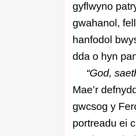
gyflwyno patr
gwahanol, fell
hanfodol bwys
dda o hyn pan
“God, saeth
Mae’r defnyd
gwcsog y Ferc
portreadu ei 