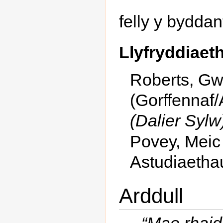
felly y byddan
Llyfryddiaet
Roberts, G
(Gorffennaf
(Dalier Sylw)
Povey, Meic
Astudiaetha
Arddull
“Mae rhaid