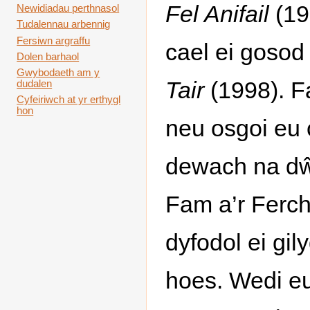
Fel Anifail
(19
Newidiadau perthnasol
Tudalennau arbennig
Fersiwn argraffu
cael ei goso
Dolen barhaol
Gwybodaeth am y
Tair
(1998). F
dudalen
Cyfeiriwch at yr erthygl
hon
neu osgoi eu 
dewach na dŵr,
Fam a’r Ferch
dyfodol ei gil
hoes. Wedi e