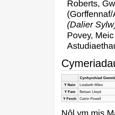
Roberts, G
(Gorffennaf
(Dalier Sylw)
Povey, Meic
Astudiaetha
Cymeriada
Cynhyrchiad Gwreid
Y Nain
Lisabeth Miles
Y Fam
Betsan Llwyd
Y Ferch
Catrin Powell
Nôl ym mis M