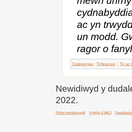
mewn unrhyw
cydnabyddiae
ac yn trwydd
un modd. G
ragor o fanyl
Categorïau
:
Tirfesureg
Tir ac
Newidiwyd y dudal
2022.
Polisi preifatrwydd
Ynglŷn â WICI
Gwadiada