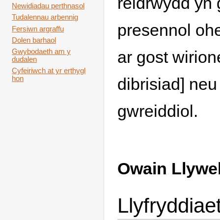
reidrwydd yn 
Newidiadau perthnasol
Tudalennau arbennig
presennol ohe
Fersiwn argraffu
Dolen barhaol
ar gost wirio
Gwybodaeth am y
dudalen
Cyfeiriwch at yr erthygl
dibrisiad] ne
hon
gwreiddiol.
Owain Llywe
Llyfryddiae