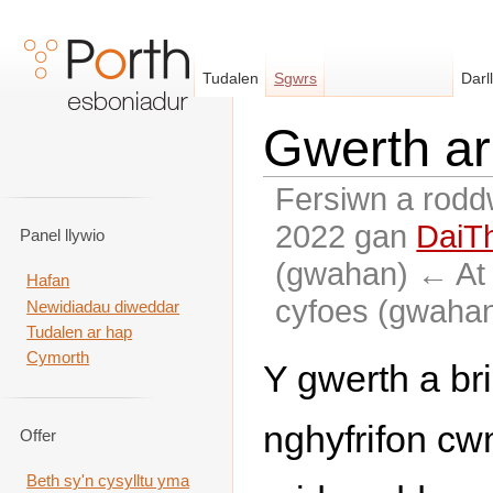
Tudalen
Sgwrs
Darl
Gwerth ar 
Fersiwn a rodd
2022 gan
DaiT
Panel llywio
(gwahan) ← At 
Hafan
cyfoes (gwahan
Newidiadau diweddar
Tudalen ar hap
Neidio i:
llywio
,
chwilio
Cymorth
Y gwerth a br
nghyfrifon cw
Offer
Beth sy'n cysylltu yma