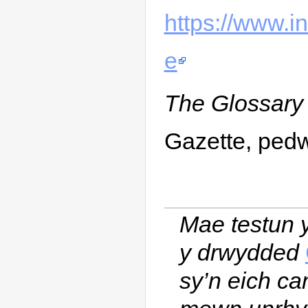
https://www.i
e
The Glossary 
Gazette, pedw
Mae testun 
y drwydded
sy’n eich ca